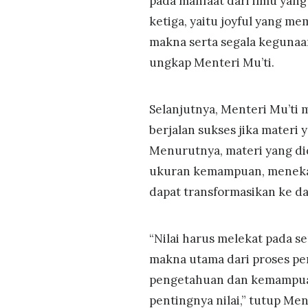
pada manfaat dari ilmu yan
ketiga, yaitu joyful yang m
makna serta segala kegunaa
ungkap Menteri Mu’ti.
Selanjutnya, Menteri Mu’t
berjalan sukses jika materi 
Menurutnya, materi yang did
ukuran kemampuan, menekan
dapat transformasikan ke d
“Nilai harus melekat pada s
makna utama dari proses pem
pengetahuan dan kemampua
pentingnya nilai,” tutup Men