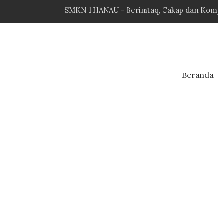
SMKN 1 HANAU - Berimtaq, Cakap dan Kompet
Beranda