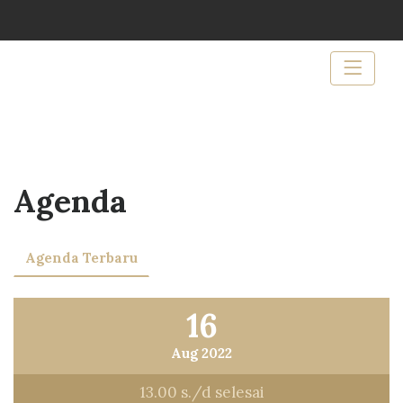
Agenda
Agenda Terbaru
16
Aug 2022
13.00 s./d selesai